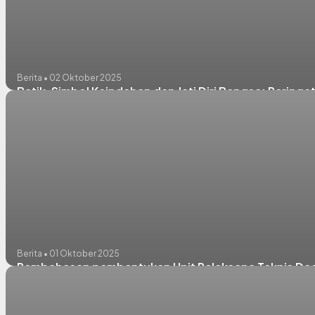
Berita • 02 Oktober 2025
Batik, Simbol Keindahan dan Jati Diri Bangsa: Pering
Berita • 01 Oktober 2025
Pembahasan pembentukan Unit Pelaksana Teknis Dae