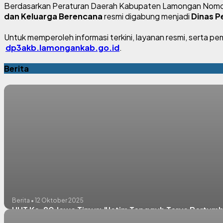
Berdasarkan Peraturan Daerah Kabupaten Lamongan Nomo
dan Keluarga Berencana
resmi digabung menjadi
Dinas P
Untuk memperoleh informasi terkini, layanan resmi, serta 
dp3akb.lamongankab.go.id
.
Berita
Berita • 12 Oktober 2025
HUT Ke-80 Jawa Timur: "Jatim Tangguh Terus Bertum