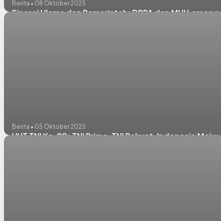
Berita • 08 Oktober 2025
Sinergi Ulama dan Pemerintah: DPPA dan MUI Lamong
Berita • 05 Oktober 2025
HUT TNI Ke-80: TNI Prima, TNI Rakyat, Indonesia Maju