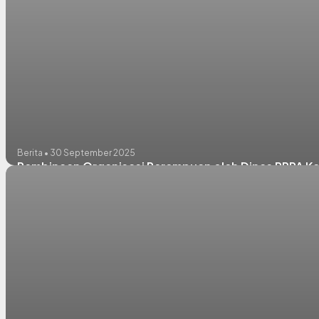
Berita • 30 September 2025
Pembinaan Organisasi Perempuan oleh Dinas PPPA 