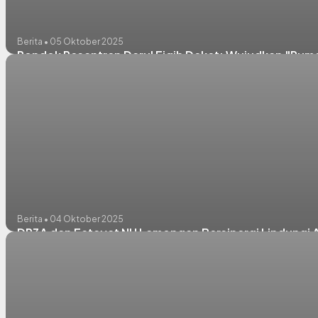
Berita • 05 Oktober 2025
Pondok Pesantren Darul Fiqih Deket: Wujudkan "Rum
Berita • 04 Oktober 2025
DP3A dan Fatayat NU Lamongan Bersinergi Lindungi 