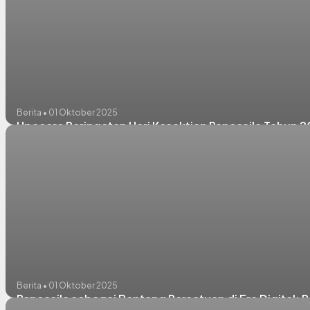
Berita • 01 Oktober 2025
Upacara Peringatan Hari Kesaktian Pancasila Tahun 
Berita • 01 Oktober 2025
Pancasila sebagai Benteng Persatuan di Era Digital: R