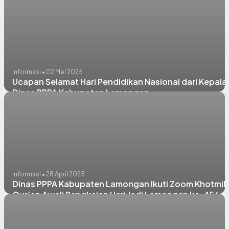
Informasi • 02 Mei 2025
Ucapan Selamat Hari Pendidikan Nasional dari Kepala
Dinas PPPA Kabupaten Lamongan
Informasi • 28 April 2025
Dinas PPPA Kabupaten Lamongan Ikuti Zoom Khotmil
Qur’an Awali Rangkaian Hari Jadi Lamongan ke-456